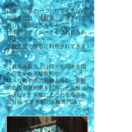
日本三古湯の一つとして有名な有
馬温泉には「
炭酸泉
」が湧き出て
おり、
湯治
はもちろんのこと
日本初のサイダーともいわれるあ
りまサイダーや
炭酸煎餅
の製造に利用されてきま
した。
「有馬炭酸力」は様々な日本全国
から集めた炭酸飲料や
様々な色や形の炭酸入浴剤、炭酸
の血流促進効果を利用した炭酸コ
スメなど、炭酸にまつわる商品を
取り扱う 世界初の炭酸専門店で
す。